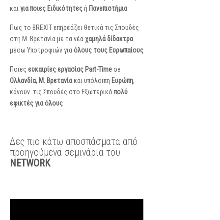
και
για ποιες Ειδικότητες
ή
Πανεπιστήμια
Πως το BREXIT επηρεάζει θετικά τις Σπουδές
στη Μ. Βρετανία με τα νέα
χαμηλά δίδακτρα
μέσω Υποτροφιών για
όλους τους Ευρωπαίους
Ποιες
ευκαιρίες εργασίας Part-Time
σε
Ολλανδία, Μ. Βρετανία
και υπόλοιπη
Ευρώπη
,
κάνουν τις Σπουδές στο Εξωτερικό
πολύ
εφικτές για όλους
Δες πιο κάτω αποσπάσματα από
προηγούμενα σεμινάρια του
NETWORK