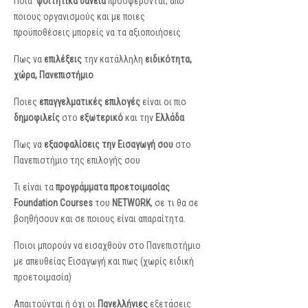
Ποια
φοιτητικά δάνεια
προσφέρονται, από
ποιους οργανισμούς και με ποιες
προϋποθέσεις μπορείς να τα αξιοποιήσεις
Πως να
επιλέξεις
την κατάλληλη
ειδικότητα,
χώρα, Πανεπιστήμιο
Ποιες
επαγγελματικές επιλογές
είναι οι πιο
δημοφιλείς
στο
εξωτερικό
και την
Ελλάδα
Πως να
εξασφαλίσεις την Εισαγωγή σου
στο
Πανεπιστήμιο της επιλογής σου
Τι είναι τα
προγράμματα προετοιμασίας
Foundation Courses
του
NETWORK
, σε τι θα σε
βοηθήσουν και σε ποιους είναι απαραίτητα.
Ποιοι μπορούν να εισαχθούν στο Πανεπιστήμιο
με απευθείας Εισαγωγή και πως (χωρίς ειδική
προετοιμασία)
Απαιτούνται ή όχι οι
Πανελλήνιες
εξετάσεις